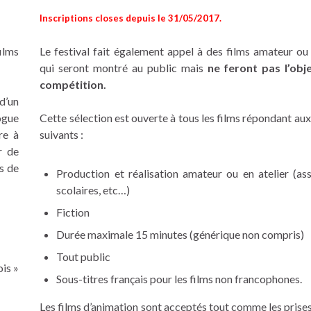
Inscriptions closes depuis le 31/05/2017.
ilms
Le festival fait également appel à des films amateur ou 
qui seront montré au public mais
ne feront pas l’obj
compétition.
d’un
ogue
Cette sélection est ouverte à tous les films répondant aux
re à
suivants :
r de
as de
Production et réalisation amateur ou en atelier (ass
scolaires, etc…)
Fiction
Durée maximale 15 minutes (générique non compris)
Tout public
ois »
Sous-titres français pour les films non francophones.
Les films d’animation sont acceptés tout comme les prise