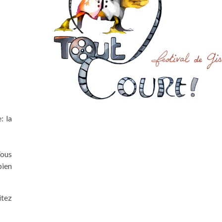
: la
Vous
bien
itez