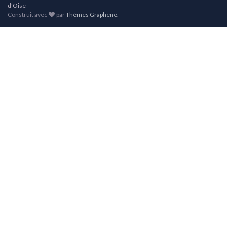
d'Oise
Construit avec
par
Thèmes Graphene
.