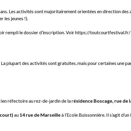
1 ans. Les activités sont majoritairement orientées en direction des
 les jeunes !).
ir rempli le dossier d’inscription. Voir
https://toutcourtfestival.fr/ 
 La plupart des activités sont gratuites, mais pour certaines une par
ien réfectoire au rez-de-jardin de la r
ésidence Boscage, rue de l
acourt)
au
14 rue de Marseille
à l’Ecole Buissonnière. Il s’agit d’un