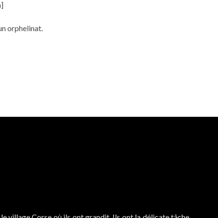
]
un orphelinat.
e village Corse où ils ont grandit. Ils ont la délicate tâche