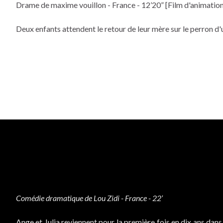
Drame de maxime vouillon - France - 12’20” [Film d'animation
Deux enfants attendent le retour de leur mère sur le perron d'
Comédie dramatique de Lou Zidi - France - 22’
Ange et Julia reviennent pour la première fois en dix ans dans l