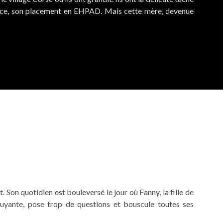
coce, son placement en EHPAD. Mais cette mère, devenue
. Son quotidien est bouleversé le jour où Fanny, la fille de
bruyante, pose trop de questions et bouscule toutes ses