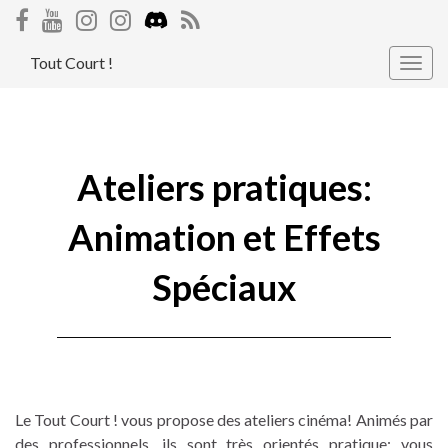
Tout Court !
Togg
navig
Ateliers pratiques:
Animation et Effets
Spéciaux
Le Tout Court ! vous propose des ateliers cinéma! Animés par
des professionnels, ils sont très orientés pratique: vous