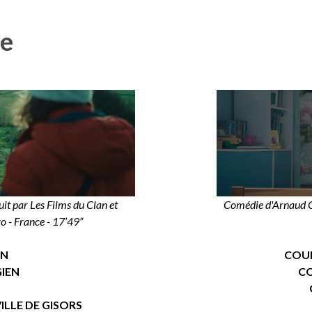
re
t par Les Films du Clan et
Comédie d'Arnaud Chr
 - France - 17’49”
EN
COUP
GIEN
CO
ILLE DE GISORS