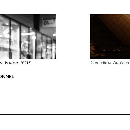
 - France - 9’10”
Comédie de Aurélien 
IONNEL