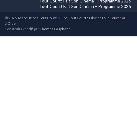
Tout Court! Fait Son Cinéma – Programme 2026
Tout Court! Fait Son Cinéma – Programme 2026
© 2026 Associations Tout Court ! Eure, Tout Court ! Oise et Tout Court ! Val
d'Oise
Construit avec
par
Thèmes Graphene
.