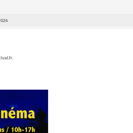
2026
val.fr.