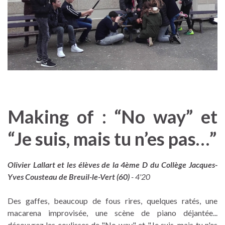
Making of : “No way” et
“Je suis, mais tu n’es pas…”
Olivier Lallart et les élèves de la 4ème D du Collège Jacques-
Yves Cousteau de Breuil-le-Vert (60)
- 4'20
Des gaffes, beaucoup de fous rires, quelques ratés, une
macarena improvisée, une scène de piano déjantée...
découvrez les coulisses de "No way" et "Je suis, mais tu n'es