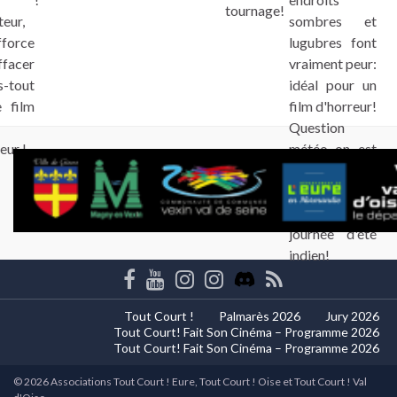
tournage!
eur,
sombres et
fforce
lugubres font
ffacer
vraiment peur:
s-tout
idéal pour un
e film
film d'horreur!
Question
eur !
météo on est
chanceux: il
fait un temps
superbe, une
journée d'été
indien!
Tout Court !
Palmarès 2026
Jury 2026
Tout Court! Fait Son Cinéma – Programme 2026
Tout Court! Fait Son Cinéma – Programme 2026
© 2026 Associations Tout Court ! Eure, Tout Court ! Oise et Tout Court ! Val