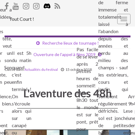
de ferme
teur a
immense et
idées,
totalement
Tout Court !
Togg
laissé à
navig
es
l'abandon
 tête,
depuis des
Recherche lieux de tournage !
eut
années et
Pas facile
er un
Il est 5h
perdu au
Ouverture de l’appel à films 2019
de se lever
à son
du matin
milieu des
après 2
 Son
quand
champs - sauf
Classé dans
Actualités du festival
15 octobre 2018
petites
nte,
c'est
les extérieurs,
heures de
un peu
enfin
cours et
sommeil!
terminé !
jardin, qui
L'aventure des 48h
Mais à
ience,
On
semblent
Arr
8h30 tout
 bien.
s'écroule
régulièrement
9h4
le monde
rs
alors qui
défrichés. Le
se 
est sur le
sur un
sol est jonché
un
pont, prêt
pent
canapé
de petites
de
pour
ent.
ou un
billes en
heu