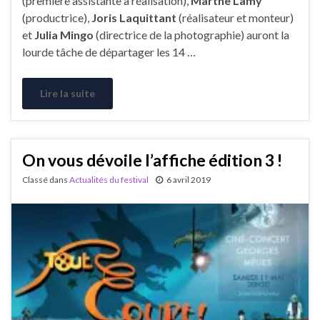
(première assistante à réalisation),
Marthe Lamy
(productrice),
Joris Laquittant
(réalisateur et monteur)
et
Julia Mingo
(directrice de la photographie) auront la
lourde tâche de départager les 14 …
Lire la suite
On vous dévoile l’affiche édition 3 !
Classé dans
Actualités du festival
6 avril 2019