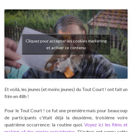
Cliquez pour accepter les cookies marketing
et activer ce contenu
Et voilà, les jeunes (et moins jeunes) du Tout Court ! ont fait un
film en 48h !
Pour le Tout Court ! ce fut une première mais pour beaucoup
de participants c'était déjà la deuxième, troisième voire
quatrième occurrence: la routine quoi.
Voyez ici les films et
making-of des années précédentes
. D'autres ont connu cette