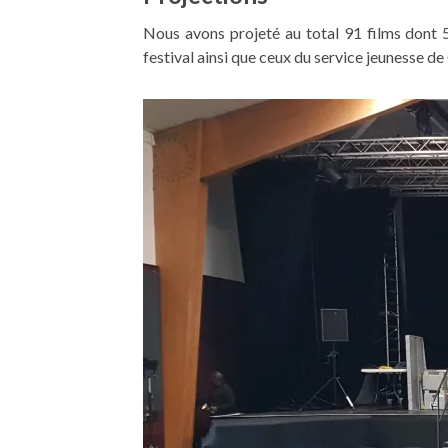
Nous avons projeté au total 91 films dont 5
festival ainsi que ceux du service jeunesse de