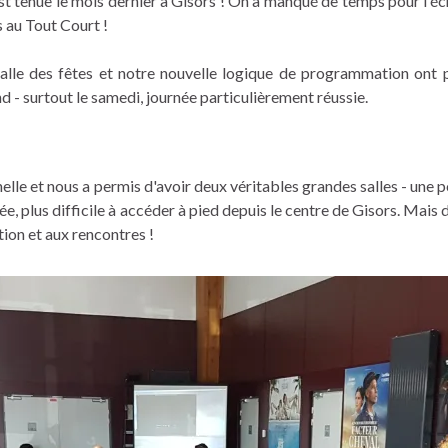
'est tenue le mois dernier à Gisors ! On a manqué de temps pour l'éc
s au Tout Court !
 salle des fêtes et notre nouvelle logique de programmation ont
d - surtout le samedi, journée particulièrement réussie.
nelle et nous a permis d'avoir deux véritables grandes salles - une p
rée, plus difficile à accéder à pied depuis le centre de Gisors. Mais
tion et aux rencontres !